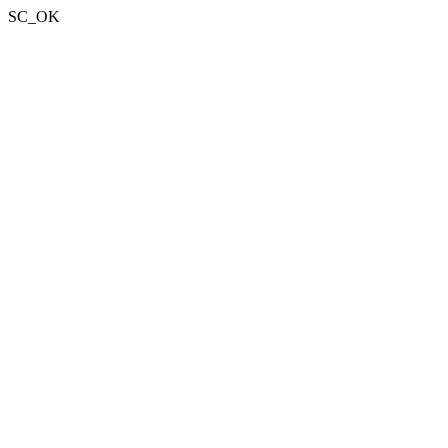
SC_OK