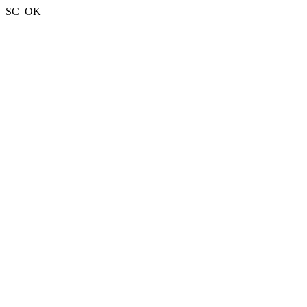
SC_OK