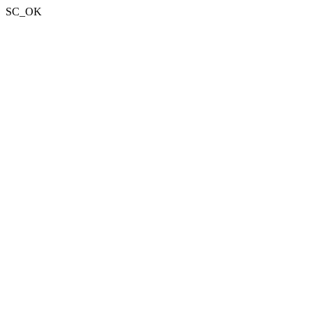
SC_OK